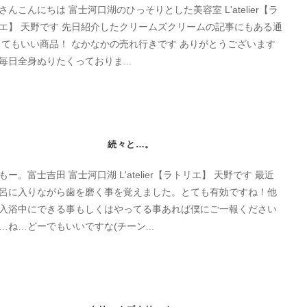
さんこんにちは 富士河口湖のひっそりとした美容室 L'atelier【ラ
エ】 天野です 先日紹介したクリームズクリームの記事にもある通
とてもいい商品！ なかなかの売れ行きです ありがとうございます
毎日全身ぬりたくっておりま...
続々と…。
もー。富士吉田 富士河口湖 L'atelier【ラトリエ】 天野です 最近
呂に入りながら歯を磨く事を覚えました。とても有効ですね！他
入浴中にできる事もしくはやってる事あれば僕にご一報ください
…ね…どーでもいいですな(チーン...