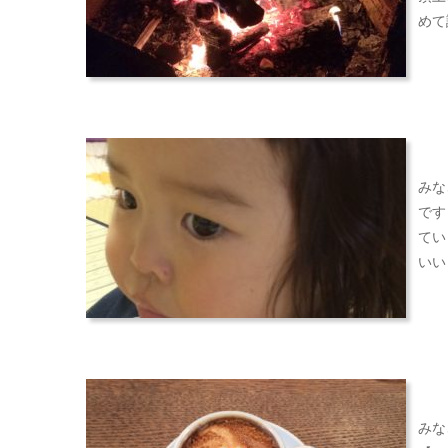
o
e
めて
k
r
みな
です
てい
いい
みな