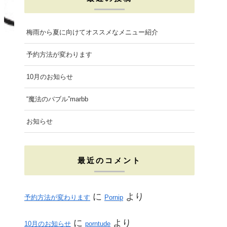
e
t
t
b
a
t
梅雨から夏に向けてオススメなメニュー紹介
o
g
e
予約方法が変わります
o
r
r
10月のお知らせ
k
a
“魔法のバブル”marbb
m
お知らせ
最近のコメント
に
より
予約方法が変わります
Pornip
に
より
10月のお知らせ
porntude