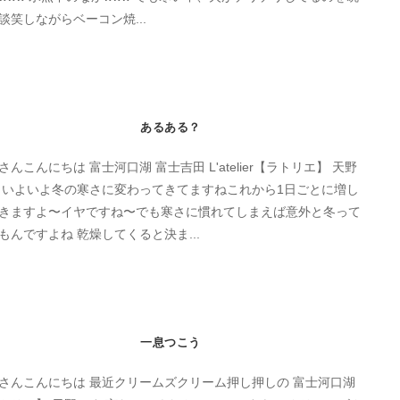
談笑しながらベーコン焼...
あるある？
さんこんにちは 富士河口湖 富士吉田 L'atelier【ラトリエ】 天野
 いよいよ冬の寒さに変わってきてますねこれから1日ごとに増し
きますよ〜イヤですね〜でも寒さに慣れてしまえば意外と冬って
もんですよね 乾燥してくると決ま...
一息つこう
さんこんにちは 最近クリームズクリーム押し押しの 富士河口湖