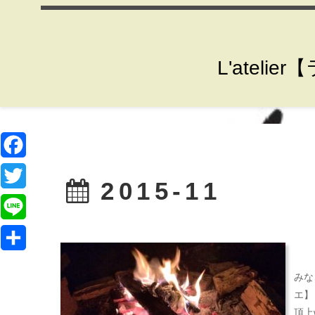
L'ate
F
2015-11
a
T
c
w
L
e
i
i
共
b
t
みな
n
有
エ】
o
t
e
頂上