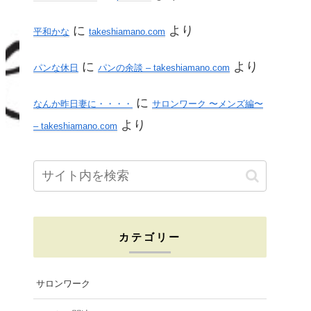
に
より
平和かな
takeshiamano.com
に
より
パンな休日
パンの余談 – takeshiamano.com
に
なんか昨日妻に・・・・
サロンワーク 〜メンズ編〜
より
– takeshiamano.com
カテゴリー
サロンワーク