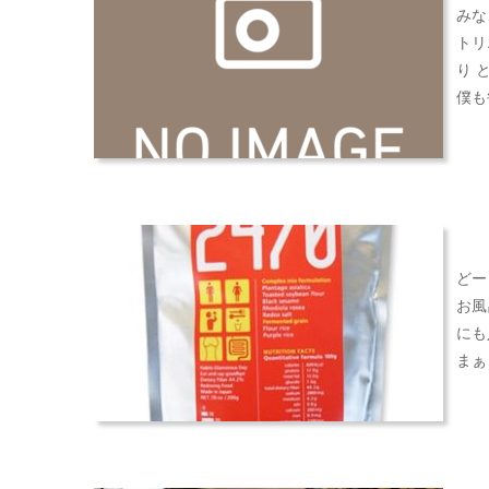
みな
トリ
り 
僕も
どー
お風
にも
まぁ