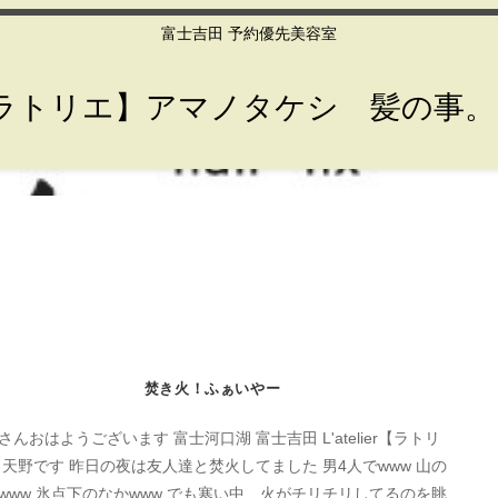
富士吉田 予約優先美容室
lier【ラトリエ】アマノタケシ 髪の事
焚き火！ふぁいやー
さんおはようございます 富士河口湖 富士吉田 L'atelier【ラトリ
 天野です 昨日の夜は友人達と焚火してました 男4人でwww 山の
www 氷点下のなかwww でも寒い中、火がチリチリしてるのを眺