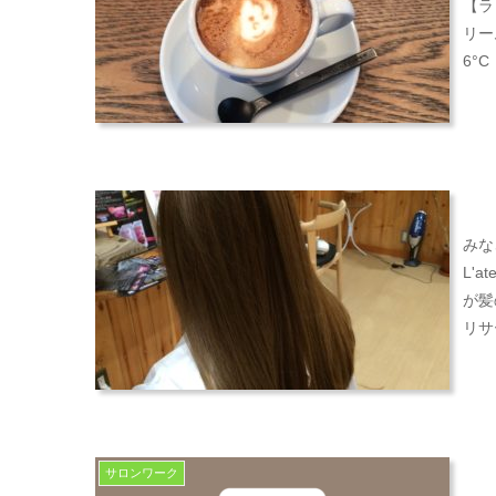
【ラ
リー
6°
みな
L'
が髪
リサ
サロンワーク