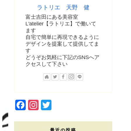
ラトリエ 天野 健
富士吉田にある美容室
L'atelier【ラトリエ】で働いて
ます
自宅で簡単に再現できるように
デザインを提案して提供してま
す
どうぞお気軽に下記のSNSへア
クセスして下さい
F
I
T
a
n
w
c
s
i
最近の投稿