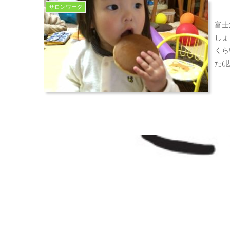
サロンワーク
富士
しょ
くら
た(