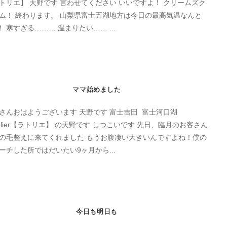
トリエ】 天野です 言わせてください いいですよ！ クリームズク
ム！ 終わります。 山梨県富士五湖地方は今日の最高気温なんと
C！ 寒すぎる……… 温まりたい…… ...
ママ始めました
さんおはようございます 天野です 富士吉田 富士河口湖
atelier【ラトリエ】 の天野です しつこいです 先日、臨月のお客さん
の毛整えに来てくれました もうお腹凄い大きいんですよね！僕の
ーチした所ではだいたい9ヶ月から...
今日も明日も