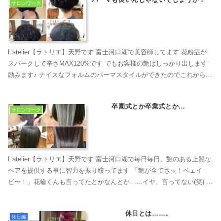
サロンワーク
L'atelier【ラトリエ】天野です 富士河口湖で美容師してます 花粉症が
スパークして辛さMAX120%です でもお客様の艶はしっかり出します
励みます♪ ナイスなフォルムのパーマスタイルができたのでこれからバ
ッサリ切ってパーマかけたいな...
卒園式とか卒業式とか…
サロンワーク
L'atelier【ラトリエ】天野です 富士河口湖で毎日毎日、艶のある上質な
ヘアを提供する事に智力を振り絞ってます 「艶が全てさッ！ベェイ
ビ〜！」花輪くんも言ってたとかなんとか……イヤ、言ってない(笑) 今
からは卒業の季節になりますね もち...
休日とは……。
休日編