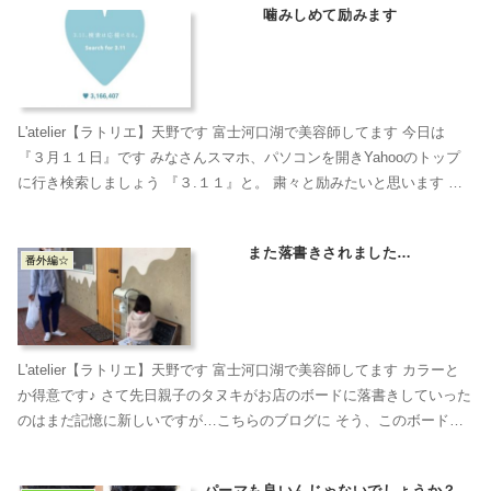
噛みしめて励みます
L'atelier【ラトリエ】天野です 富士河口湖で美容師してます 今日は
『３月１１日』です みなさんスマホ、パソコンを開きYahooのトップ
に行き検索しましょう 『３.１１』と。 粛々と励みたいと思います ら
とりえ ※男性→既存のメニュー...
また落書きされました…
番外編☆
L'atelier【ラトリエ】天野です 富士河口湖で美容師してます カラーと
か得意です♪ さて先日親子のタヌキがお店のボードに落書きしていった
のはまだ記憶に新しいですが…こちらのブログに そう、このボード…
この前また新たに子ダヌキだけ舞い...
パーマも良いんじゃないでしょうか？