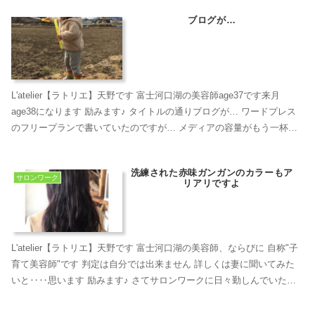
ブログが…
L'atelier【ラトリエ】天野です 富士河口湖の美容師age37です来月
age38になります 励みます♪ タイトルの通りブログが… ワードプレス
のフリープランで書いていたのですが… メディアの容量がもう一杯に
なってブログに画像や動画が載...
洗練された赤味ガンガンのカラーもア
サロンワーク
リアリですよ
L'atelier【ラトリエ】天野です 富士河口湖の美容師、ならびに 自称"子
育て美容師"です 判定は自分では出来ません 詳しくは妻に聞いてみた
いと‥‥思います 励みます♪ さてサロンワークに日々勤しんでいたら
【素敵艶カラー】が出来ていまし...