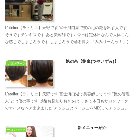
L'atelier【ラトリエ】天野です 富士河口湖で髪の毛の艶を出す人です
そうですチンギスです あと美容師です♪ 今日は定休日なんで大体こん
な感じでしまじろうです しまじろうで踊る長女 ​「みみりーんッ！」(し
まじろう) 平和です🕊 ...
艶の泉【艶泉(つやいずみ)】
サロンワーク
L'atelier【ラトリエ】天野です 富士河口湖で美容師してます "艶の管理
人"とは僕の事です 以後お見知りおきをば… さて本日もサロンワーク
でナイスなヘア出来ました アッシュとベージュをMIXしてアッシュベ
ージュにして後はここに特製の…...
新メニュー紹介
サロンワーク