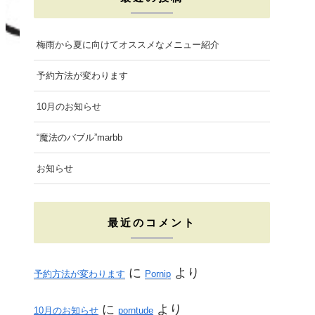
e
t
t
b
a
t
梅雨から夏に向けてオススメなメニュー紹介
o
g
e
予約方法が変わります
o
r
r
10月のお知らせ
k
a
“魔法のバブル”marbb
m
お知らせ
最近のコメント
に
より
予約方法が変わります
Pornip
に
より
10月のお知らせ
porntude