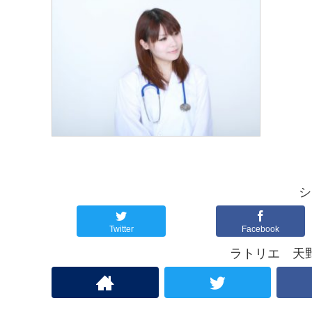
o
e
k
r
シ
Twitter
Facebook
ラトリエ 天