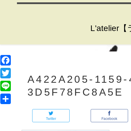
L'ate
F
A422A205-1159-
a
T
3D5F78FC8A5E
c
w
L
e
i
i
共
b
t
n
Twitter
Facebook
有
o
t
e