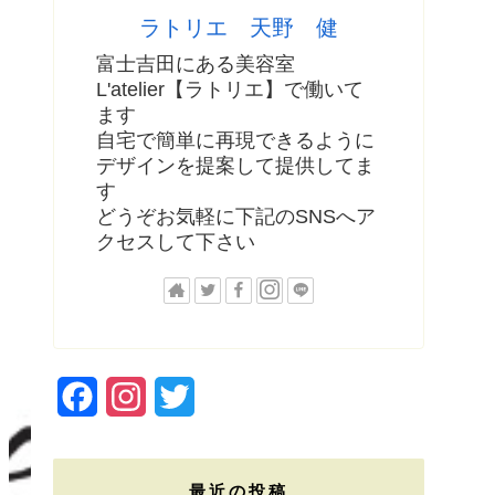
ラトリエ 天野 健
富士吉田にある美容室
L'atelier【ラトリエ】で働いて
ます
自宅で簡単に再現できるように
デザインを提案して提供してま
す
どうぞお気軽に下記のSNSへア
クセスして下さい
F
I
T
a
n
w
c
s
i
最近の投稿