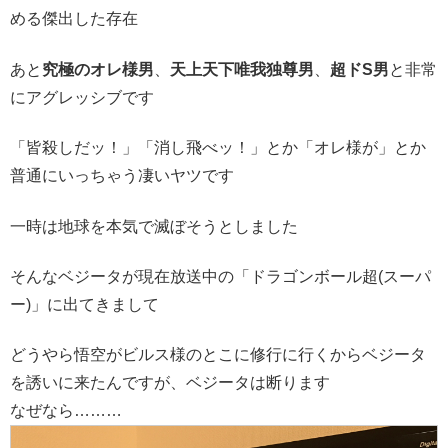
める傑出した存在
あと
究極のオレ様男
、
天上天下唯我独尊男
、
超ドS男
と非常
にアグレッシブです
「皆殺しだッ！」「消し飛べッ！」とか「オレ様が」とか
普通にいっちゃう凄いヤツです
一時は地球を本気で滅ぼそうとしました
そんなベジータが現在放送中の「ドラゴンボール超(スーパ
ー)」に出てきまして
どうやら悟空がビルス様のとこに修行に行くからベジータ
を誘いに来たんですが、ベジータは断ります
なぜなら………