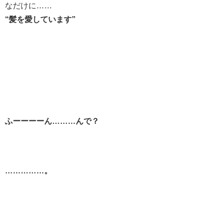
なだけに……
“髪を愛しています”
ふーーーーん………んで？
……………。