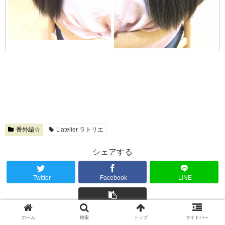
番外編☆
L’atelier ラトリエ
シェアする
Twitter
Facebook
LINE
コピー
ホーム
検索
トップ
サイドバー
ラトリエ 天野 健をフォローする