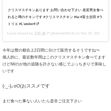
クリスマスチキンあります お問い合わせ下さい 老若男女食べ
れると噂のチキンです #クリスマスチキン #iw #富士吉田 #ラ
トリエ #L'atelier#
A post shared by
天野 健
(@takeshi0614) on
Nov 30, 2018 at 5:28pm PST
今年は暦の都合上2日間に分けて販売するそうですね〜
個人的に、最近数年間はこのクリスマスチキン食べてます
けどIWのが他の追随を許さない感じでぶっちぎりで美味し
いです
(-_-)｡oO(おススメです
まだ食べた事ない人いたら是非ご注文下さい