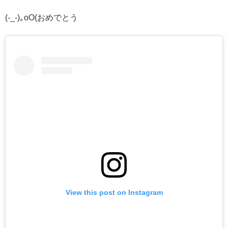
(-_-)｡oO(おめでとう
View this post on Instagram