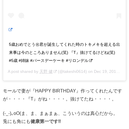
5歳おめでとう㊗️君が誕生してくれた時のトキメキを超える出
来事は今のところありません(笑) 『T』抜けてるけどね(笑)
#5歳 #姉妹 #バースデーケーキ #リロンデル
A post shared by
天野 健
(@takeshi0614) on
Dec 19, 2018 at 1:00am PST
モールで妻が『HAPPY BIRTHDAY』作ってくれたんです
が・・・・『T』がね・・・・。抜けてたね・・・・。
(-_-)｡oO(ま、ま、まぁまぁ、こういうのは真心だから。
兎にも角にも
健康第一です
‼︎