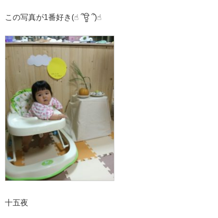
この写真が1番好き
(
☝︎
՞
ਊ
՞
)
☝︎
十五夜