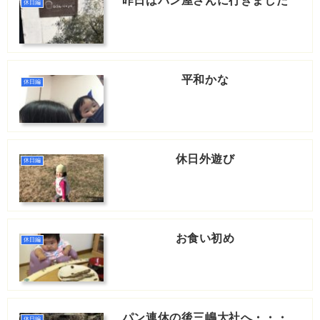
昨日はパン屋さんに行きました
休日編
平和かな
休日編
休日外遊び
休日編
お食い初め
休日編
パン連休の後三嶋大社へ・・・
休日編