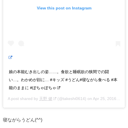
View this post on Instagram
娘の本能むき出しの姿……。食欲と睡眠欲の狭間での闘
い…。わかめが顔に… #キッズ #うどん#寝ながら食べる #本
能のままに #ぽちゃぽちゃ
A post shared by
天野 健
(@takeshi0614) on
Apr 25, 2016 at 1:52am PDT
寝ながらうどん(^^)