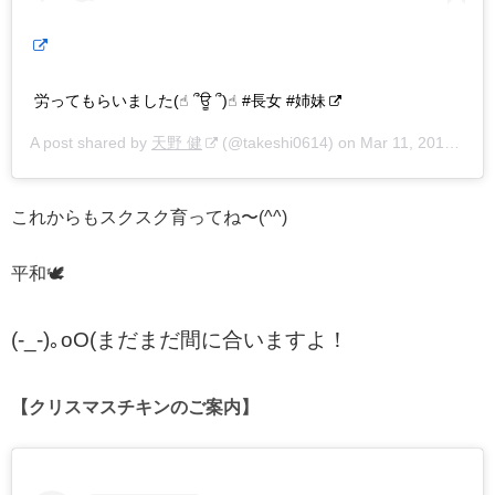
労ってもらいました(☝︎ ՞ਊ ՞)☝︎ #長女 #姉妹
A post shared by
天野 健
(@takeshi0614) on
Mar 11, 2018 at 1:59pm PDT
これからもスクスク育ってね〜(^^)
平和🕊
(-_-)｡oO(まだまだ間に合いますよ！
【クリスマスチキンのご案内】