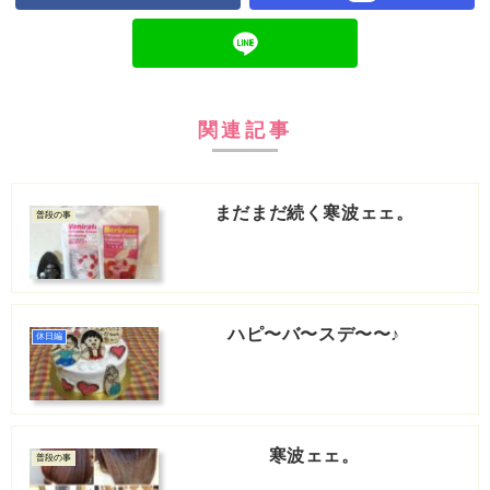
関連記事
まだまだ続く寒波ェェ。
普段の事
ハピ〜バ〜スデ〜〜♪
休日編
寒波ェェ。
普段の事