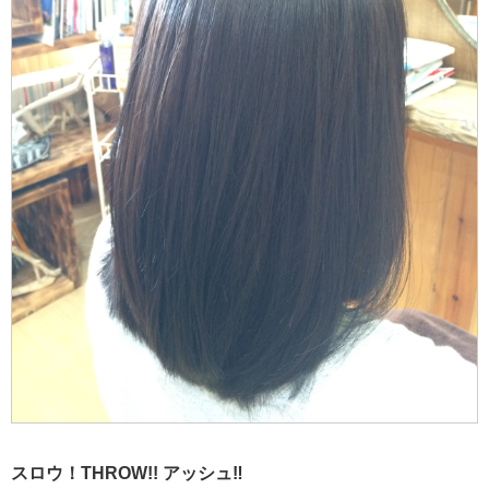
スロウ！THROW!! アッシュ‼︎