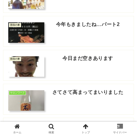
今年もきましたね…パート2
普段の事
今日まだ空きあります
普段の事
さてさて高まってまいりました
サロンワーク
あれ?梅雨入りしたよね？的な快
普段の事
晴ですね
ホーム
検索
トップ
サイドバー