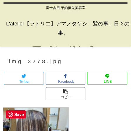
富士吉田 予約優先美容室
L'atelier【ラトリエ】アマノタケシ 髪の事。日々の
事。
img_3278.jpg
Twitter
Facebook
LINE
コピー
Save