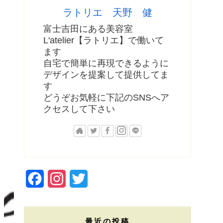
ラトリエ 天野 健
富士吉田にある美容室
L'atelier【ラトリエ】で働いて
ます
自宅で簡単に再現できるように
デザインを提案して提供してま
す
どうぞお気軽に下記のSNSへア
クセスして下さい
F
I
T
a
n
w
c
s
i
最近の投稿