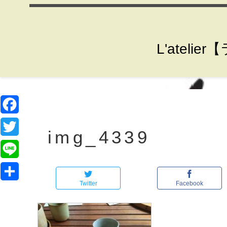
L'ate
F
img_4339
a
T
c
w
L
e
i
Twitter
Facebook
i
共
b
t
n
有
o
t
e