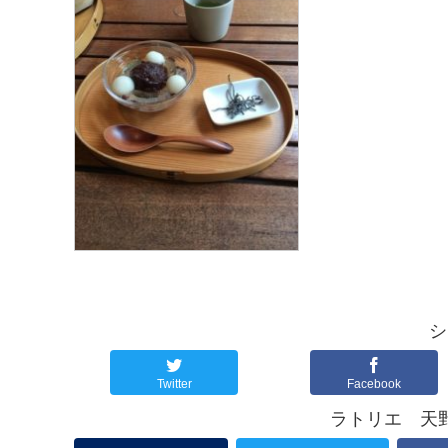
o
e
k
r
シ
Twitter
Facebook
ラトリエ 天