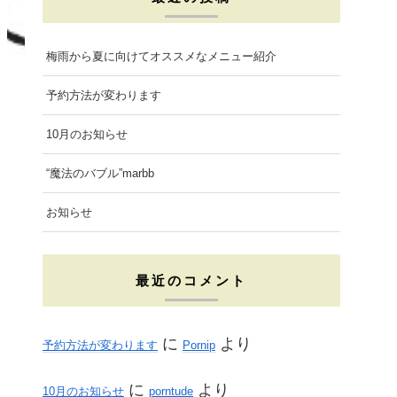
e
t
t
b
a
t
梅雨から夏に向けてオススメなメニュー紹介
o
g
e
予約方法が変わります
o
r
r
10月のお知らせ
k
a
“魔法のバブル”marbb
m
お知らせ
最近のコメント
に
より
予約方法が変わります
Pornip
に
より
10月のお知らせ
porntude