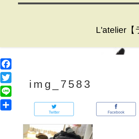
L'ate
F
img_7583
a
T
c
w
L
e
i
Twitter
Facebook
i
共
b
t
n
有
o
t
e