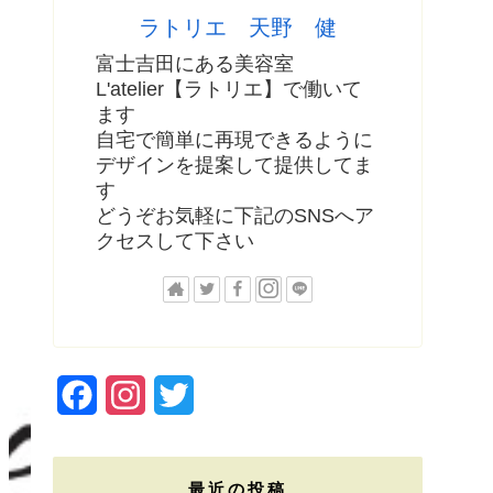
ラトリエ 天野 健
富士吉田にある美容室
L'atelier【ラトリエ】で働いて
ます
自宅で簡単に再現できるように
デザインを提案して提供してま
す
どうぞお気軽に下記のSNSへア
クセスして下さい
F
I
T
a
n
w
c
s
i
最近の投稿