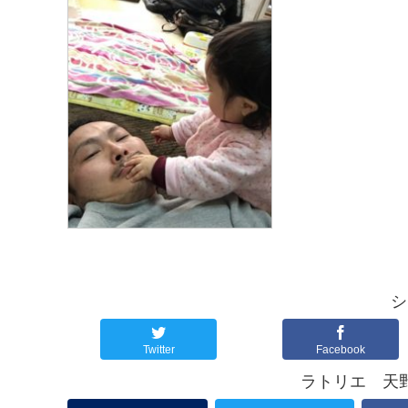
o
e
k
r
シ
Twitter
Facebook
ラトリエ 天