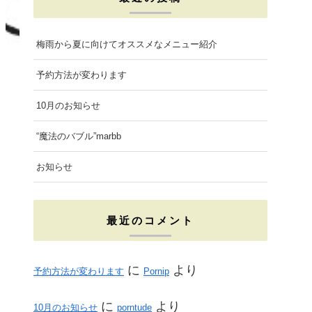
e
t
t
b
a
t
梅雨から夏に向けてオススメなメニュー紹介
o
g
e
予約方法が変わります
o
r
r
10月のお知らせ
k
a
“魔法のバブル”marbb
m
お知らせ
最近のコメント
に
より
予約方法が変わります
Pornip
に
より
10月のお知らせ
porntude