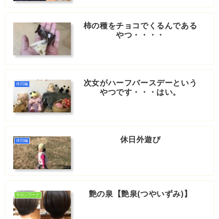
柿の種をチョコでくるんである
やつ・・・・
次女がハーフバースデーという
休日編
やつです・・・はい。
休日外遊び
休日編
艶の泉【艶泉(つやいずみ)】
サロンワーク