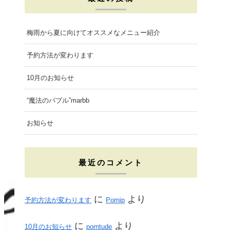
e
t
t
b
a
t
梅雨から夏に向けてオススメなメニュー紹介
o
g
e
予約方法が変わります
o
r
r
10月のお知らせ
k
a
“魔法のバブル”marbb
m
お知らせ
最近のコメント
に
より
予約方法が変わります
Pornip
に
より
10月のお知らせ
porntude