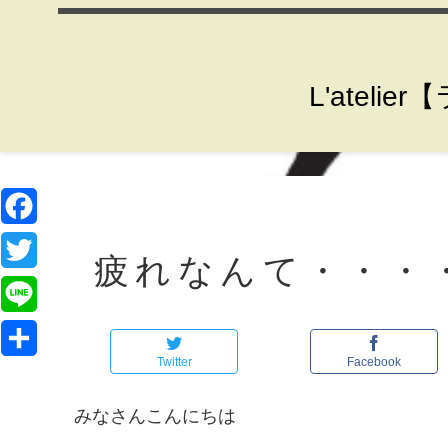
L'ate
F
疲れなんて・・・
a
T
c
w
L
e
i
Twitter
Facebook
i
共
b
t
n
有
みなさんこんにちは
o
t
e