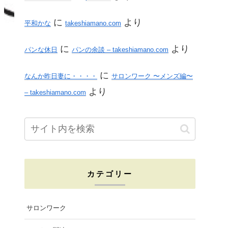
に
より
平和かな
takeshiamano.com
に
より
パンな休日
パンの余談 – takeshiamano.com
に
なんか昨日妻に・・・・
サロンワーク 〜メンズ編〜
より
– takeshiamano.com
カテゴリー
サロンワーク