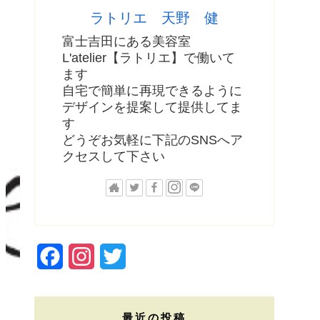
ラトリエ 天野 健
富士吉田にある美容室
L'atelier【ラトリエ】で働いて
ます
自宅で簡単に再現できるように
デザインを提案して提供してま
す
どうぞお気軽に下記のSNSへア
クセスして下さい
F
I
T
a
n
w
c
s
i
最近の投稿