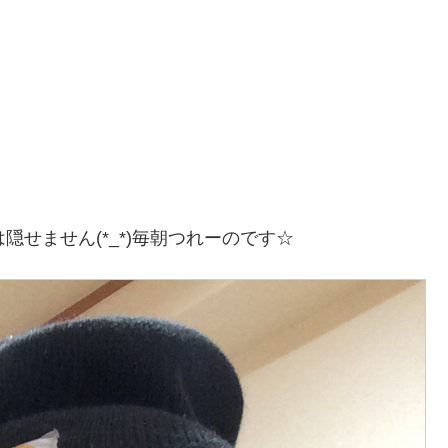
隠せません(*_*)毎朝つれーのです☆