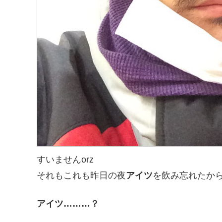
すいませんorz
それもこれも昨日の夜
アイツ
を飲み忘れたか
アイツ………？