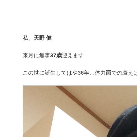
私、
天野 健
来月に無事
37歳
迎えます
この世に誕生してはや36年…体力面での衰えは