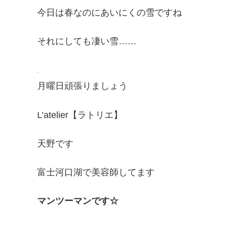
o
e
今日は春なのにあいにくの雪ですね
k
r
それにしても凄い雪……
月曜日頑張りましょう
L’atelier【ラトリエ】
天野です
富士河口湖で美容師してます
マンツーマンです☆