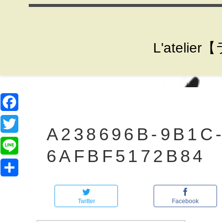
L'ate
F
A238696B-9B1C
a
T
6AFBF5172B84
c
w
L
e
i
i
共
b
t
n
Twitter
Facebook
有
o
t
e