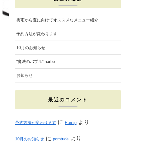
e
t
t
b
a
t
梅雨から夏に向けてオススメなメニュー紹介
o
g
e
予約方法が変わります
o
r
r
10月のお知らせ
k
a
“魔法のバブル”marbb
m
お知らせ
最近のコメント
に
より
予約方法が変わります
Pornip
に
より
10月のお知らせ
porntude