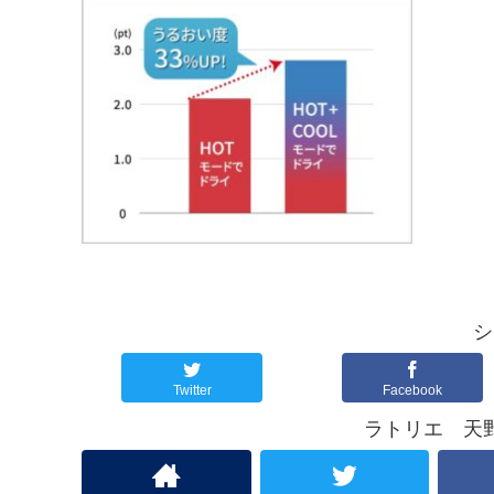
o
e
k
r
シ
Twitter
Facebook
ラトリエ 天