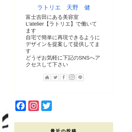
ラトリエ 天野 健
富士吉田にある美容室
L'atelier【ラトリエ】で働いて
ます
自宅で簡単に再現できるように
デザインを提案して提供してま
す
どうぞお気軽に下記のSNSへア
クセスして下さい
F
I
T
a
n
w
c
s
i
最近の投稿